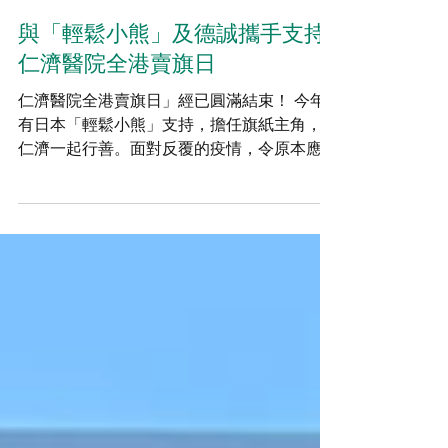
Takcere Admin
2022年7月28日
與「輕鬆小熊」及德誠攜手支持
仁濟醫院全港賣旗日
仁濟醫院全港賣旗日」經已圓滿結束！ 今年
有日本「輕鬆小熊️」支持，擔任旗紙主角，與
仁濟一起行善。面對反覆的疫情，令原本應是
學生放暑假及參與賣旗義務工作的理想日子變
成上課日同時，7月20日是上班日及DSE放榜
的大日子。 縱然今屆全港賣旗日在義工招募
工作遇到重重挑戰，感謝德誠創...