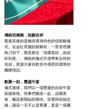
傳統切燒豬，祝願吉祥
緊接其後的是極具香港特色的切燒豬儀
式。在金紅亮麗的燒豬前，一眾管理層
執刀切下，寓意新址「鴻運當頭，由頭
旺到尾」。傳統的儀式不僅帶來吉祥的
兆頭，更讓大家在歡笑中感受到濃厚的
團隊情誼。
歡聚一刻，豐盛午宴
儀式過後，我們以一場豐盛的自助午宴
延續喜悅。同事們圍坐一起，品嚐美
食，暢談新開始的期待。笑聲與祝福交
織，讓這一天不止是喬遷，更是一場屬