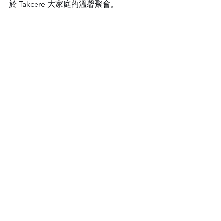
於 Takcere 大家庭的溫馨聚會。
新址新動力，攜手再出發
新辦公室不僅是一個工作空間，更象徵
著我們對未來的信心與承諾。感謝每一
位同事的共同努力，也感謝合作夥伴一
直以來的支持。站在全新的起點上，我
們將繼續懷抱熱情，攜手邁向更精彩的
明天。