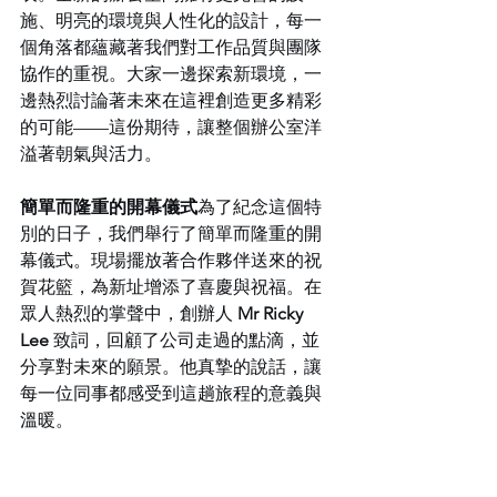
施、明亮的環境與人性化的設計，每一
個角落都蘊藏著我們對工作品質與團隊
協作的重視。大家一邊探索新環境，一
邊熱烈討論著未來在這裡創造更多精彩
的可能——這份期待，讓整個辦公室洋
溢著朝氣與活力。
簡單而隆重的開幕儀式
為了紀念這個特
別的日子，我們舉行了簡單而隆重的開
幕儀式。現場擺放著合作夥伴送來的祝
賀花籃，為新址增添了喜慶與祝福。在
眾人熱烈的掌聲中，創辦人 
Mr Ricky 
Lee
 致詞，回顧了公司走過的點滴，並
分享對未來的願景。他真摯的說話，讓
每一位同事都感受到這趟旅程的意義與
溫暖。