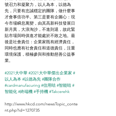
號召力和凝聚力，以人為本，以德為
先，只要有忠誠穩定的團隊，做什麼事
才會事倍功半。第三是要有企圖心：現
今市場瞬息萬變，由其高新科技發展日
新月異，大浪淘沙，不進則退，故此緊
貼市場與時俱進才能處於不敗之地。最
後是社會責任：企業家既有經濟責任，
同時也應有社會責任和道德責任，注重
環境保護，積極參與和推動慈善公益事
業。 
#2021大中華
#2021大中華傑出企業家
#
以人為本
#以德為先
#團隊合作
#cardmanufacuring
#信用咭
#智能咭
#
智能化
#終端機
#手持機
#Takcerehk
http://www.hkcd.com/newsTopic_conte
nt.php?id=1270735